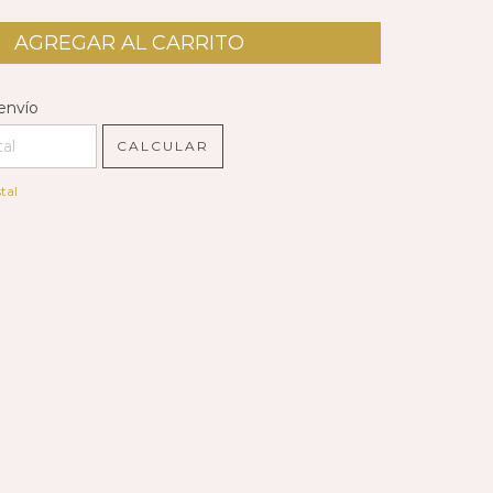
l CP:
CAMBIAR CP
envío
CALCULAR
tal